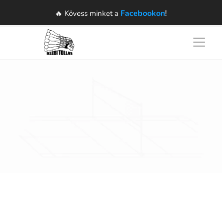
Facebookon
!
🔥 Kövess minket a 
Edzés